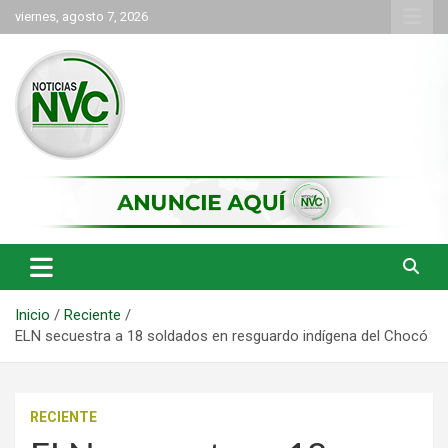
Saltar
viernes, agosto 7, 2026
al
contenido
las noticias de Cartago y el norte del valle como deben ser
NVC Noticias
Inicio
Reciente
ELN secuestra a 18 soldados en resguardo indígena del Chocó
RECIENTE