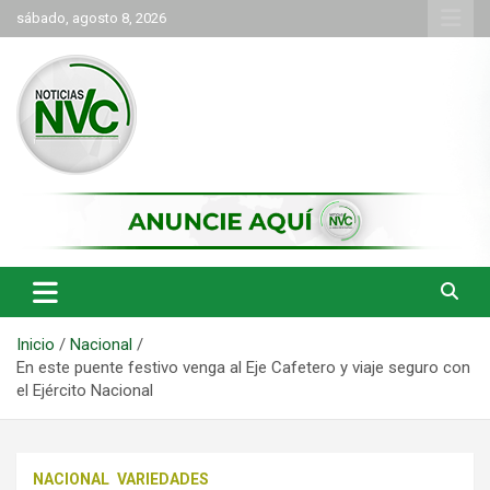
Saltar
sábado, agosto 8, 2026
al
contenido
las noticias de Cartago y el norte del valle como deben ser
NVC Noticias
Inicio
Nacional
En este puente festivo venga al Eje Cafetero y viaje seguro con
el Ejército Nacional
NACIONAL
VARIEDADES