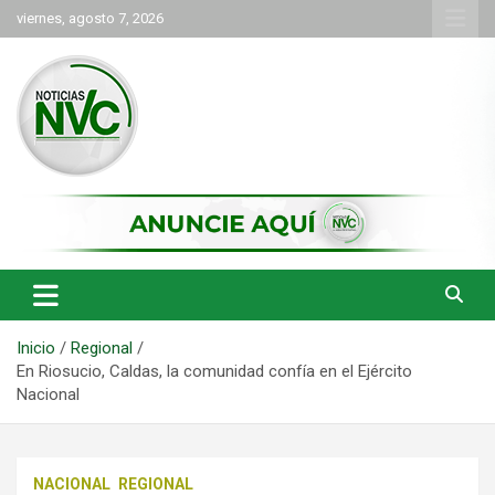
Saltar
viernes, agosto 7, 2026
al
contenido
las noticias de Cartago y el norte del valle como deben ser
NVC Noticias
Inicio
Regional
En Riosucio, Caldas, la comunidad confía en el Ejército
Nacional
NACIONAL
REGIONAL