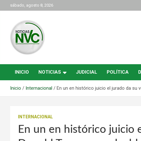
Saltar
sábado, agosto 8, 2026
al
contenido
las noticias de Cartago y el norte del valle como deben ser
NVC Noticias
INICIO
NOTICIAS
JUDICIAL
POLÍTICA
Inicio
Internacional
En un en histórico juicio el jurado da su
INTERNACIONAL
En un en histórico juicio 