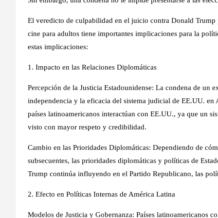
Sin embargo, una condena no le impide presentarse a las elecc
El veredicto de culpabilidad en el juicio contra Donald Trump 
cine para adultos tiene importantes implicaciones para la polí
estas implicaciones:
1. Impacto en las Relaciones Diplomáticas
Percepción de la Justicia Estadounidense: La condena de un ex
independencia y la eficacia del sistema judicial de EE.UU. en 
países latinoamericanos interactúan con EE.UU., ya que un sist
visto con mayor respeto y credibilidad.
Cambio en las Prioridades Diplomáticas: Dependiendo de cómo
subsecuentes, las prioridades diplomáticas y políticas de Esta
Trump continúa influyendo en el Partido Republicano, las polít
2. Efecto en Políticas Internas de América Latina
Modelos de Justicia y Gobernanza: Países latinoamericanos co