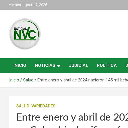
Saltar
viernes, agosto 7, 2026
al
contenido
las noticias de Cartago y el norte del valle como deben ser
NVC Noticias
INICIO
NOTICIAS
JUDICIAL
POLÍTICA
Inicio
Salud
Entre enero y abril de 2024 nacieron 145 mil be
SALUD
VARIEDADES
Entre enero y abril de 2