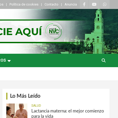
tos
Política de cookies
Contacto
Anuncia
ROS
Lo Más Leído
SALUD
Lactancia materna: el mejor comienzo
para la vida