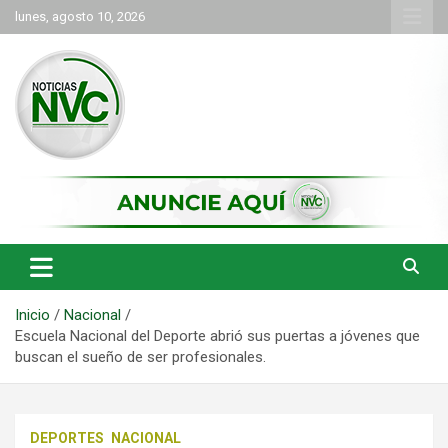
Saltar
lunes, agosto 10, 2026
al
contenido
las noticias de Cartago y el norte del valle como deben ser
NVC Noticias
Inicio
Nacional
Escuela Nacional del Deporte abrió sus puertas a jóvenes que
buscan el sueño de ser profesionales.
DEPORTES
NACIONAL