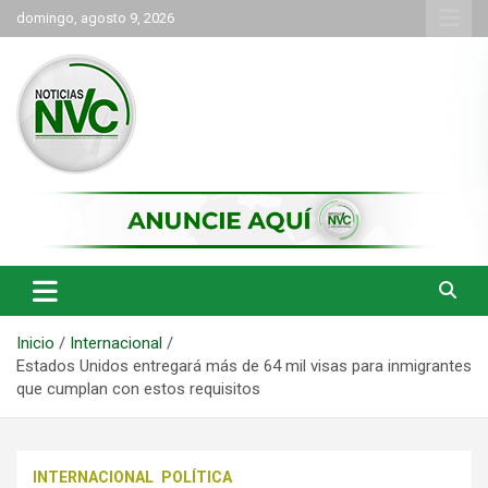
Saltar
domingo, agosto 9, 2026
al
contenido
las noticias de Cartago y el norte del valle como deben ser
NVC Noticias
Inicio
Internacional
Estados Unidos entregará más de 64 mil visas para inmigrantes
que cumplan con estos requisitos
INTERNACIONAL
POLÍTICA