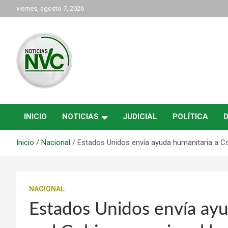
Saltar
viernes, agosto 7, 2026
al
contenido
las noticias de Cartago y el norte del valle como deben ser
NVC Noticias
INICIO
NOTICIAS
JUDICIAL
POLÍTICA
Inicio
Nacional
Estados Unidos envía ayuda humanitaria a Có
NACIONAL
Estados Unidos envía ay