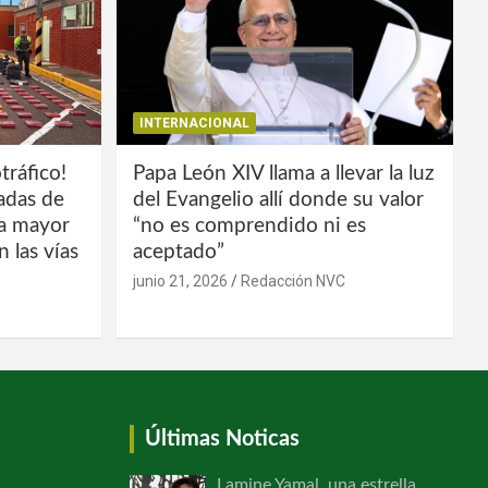
INTERNACIONAL
tráfico!
Papa León XIV llama a llevar la luz
ladas de
del Evangelio allí donde su valor
la mayor
“no es comprendido ni es
 las vías
aceptado”
junio 21, 2026
Redacción NVC
Últimas Noticas
Lamine Yamal, una estrella