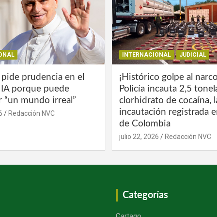
ONAL
INTERNACIONAL
JUDICIAL
 pide prudencia en el
¡Histórico golpe al narco
a IA porque puede
Policía incauta 2,5 tone
r “un mundo irreal”
clorhidrato de cocaína, 
incautación registrada en
6
Redacción NVC
de Colombia
julio 22, 2026
Redacción NVC
Categorías
Cartago