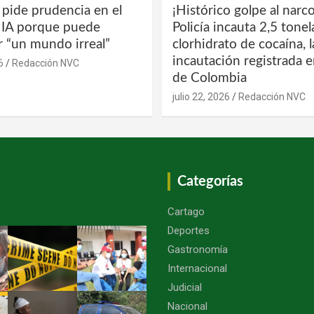
 pide prudencia en el
¡Histórico golpe al narco
a IA porque puede
Policía incauta 2,5 tone
r “un mundo irreal”
clorhidrato de cocaína, 
incautación registrada en
6
Redacción NVC
de Colombia
julio 22, 2026
Redacción NVC
Categorías
Cartago
Deportes
Gastronomía
Internacional
Judicial
Nacional