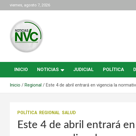
Saltar
viernes, agosto 7, 2026
al
contenido
las noticias de Cartago y el norte del valle como deben ser
NVC Noticias
INICIO
NOTICIAS
JUDICIAL
POLÍTICA
Inicio
Regional
Este 4 de abril entrará en vigencia la normat
POLÍTICA
REGIONAL
SALUD
Este 4 de abril entrará en