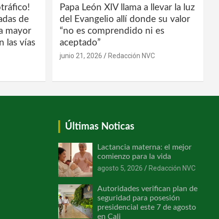
tráfico!
Papa León XIV llama a llevar la luz
ladas de
del Evangelio allí donde su valor
la mayor
“no es comprendido ni es
 las vías
aceptado”
junio 21, 2026
Redacción NVC
Últimas Noticas
Lactancia materna: el mejor
comienzo para la vida
agosto 5, 2026
Redacción NVC
Autoridades verifican plan de
seguridad para posesión
presidencial este 7 de agosto
en Cali