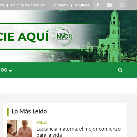
tos
Política de cookies
Contacto
Anuncia
ROS
Lo Más Leído
SALUD
Lactancia materna: el mejor comienzo
para la vida