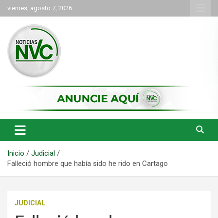
Saltar
viernes, agosto 7, 2026
al
contenido
las noticias de Cartago y el norte del valle como deben ser
NVC Noticias
Inicio
Judicial
Falleció hombre que había sido he rido en Cartago
JUDICIAL