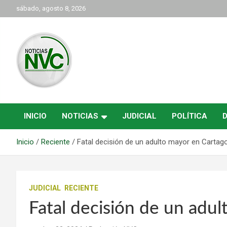
Saltar
sábado, agosto 8, 2026
al
contenido
las noticias de Cartago y el norte del valle como deben ser
NVC Noticias
INICIO
NOTICIAS
JUDICIAL
POLÍTICA
Inicio
Reciente
Fatal decisión de un adulto mayor en Cartag
JUDICIAL
RECIENTE
Fatal decisión de un adu