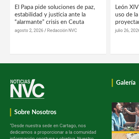
El Papa pide soluciones de paz,
León XIV
estabilidad y justicia ante la
uso de l
“alarmante” crisis en Ceuta
proyecta
agosto 2, 2026
Redacción NVC
julio 26, 202
Galería
Sobre Nosotros
"Desde nuestra sede en Cartago, nos
dedicamos a proporcionar a la comunidad
información oportuna y objetiva. Nuestro