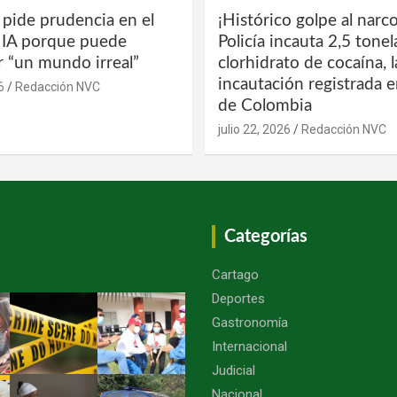
 pide prudencia en el
¡Histórico golpe al narco
a IA porque puede
Policía incauta 2,5 tone
r “un mundo irreal”
clorhidrato de cocaína, 
incautación registrada en
6
Redacción NVC
de Colombia
julio 22, 2026
Redacción NVC
Categorías
Cartago
Deportes
Gastronomía
Internacional
Judicial
Nacional