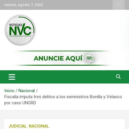
Saltar
viernes, agosto 7, 2026
al
contenido
las noticias de Cartago y el norte del valle como deben ser
NVC Noticias
Inicio
Nacional
Fiscalía imputa tres delitos a los exministros Bonilla y Velasco
por caso UNGRD
JUDICIAL
NACIONAL