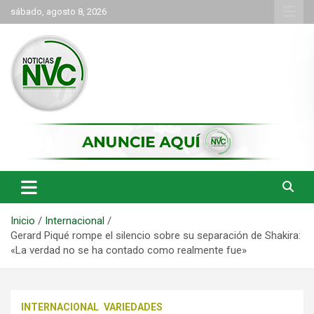
Saltar
sábado, agosto 8, 2026
al
contenido
las noticias de Cartago y el norte del valle como deben ser
NVC Noticias
Inicio
Internacional
Gerard Piqué rompe el silencio sobre su separación de Shakira:
«La verdad no se ha contado como realmente fue»
INTERNACIONAL
VARIEDADES