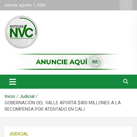
Saltar
viernes, agosto 7, 2026
al
contenido
las noticias de Cartago y el norte del valle como deben ser
NVC Noticias
Inicio
Judicial
GOBERNACIÓN DEL VALLE APORTA $400 MILLONES A LA
RECOMPENSA POR ATENTADO EN CALI
JUDICIAL