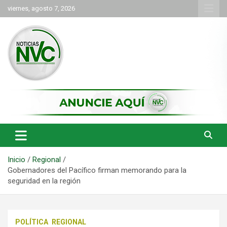
Saltar
viernes, agosto 7, 2026
al
contenido
las noticias de Cartago y el norte del valle como deben ser
NVC Noticias
Inicio
Regional
Gobernadores del Pacífico firman memorando para la
seguridad en la región
POLÍTICA
REGIONAL