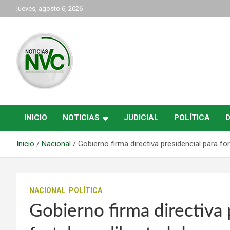
Saltar
jueves, agosto 6, 2026
al
contenido
las noticias de Cartago y el norte del valle como deben ser
NVC Noticias
INICIO
NOTICIAS
JUDICIAL
POLÍTICA
Inicio
Nacional
Gobierno firma directiva presidencial para for
NACIONAL
POLÍTICA
Gobierno firma directiva 