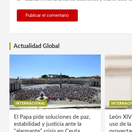
Actualidad Global
INTERNACIONAL
INTERNACI
El Papa pide soluciones de paz,
León XIV
estabilidad y justicia ante la
uso de l
“alarmante” crisis en Ceuta
proyecta