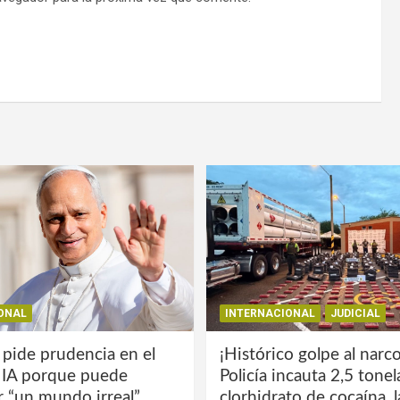
ONAL
INTERNACIONAL
JUDICIAL
 pide prudencia en el
¡Histórico golpe al narco
a IA porque puede
Policía incauta 2,5 tone
r “un mundo irreal”
clorhidrato de cocaína, 