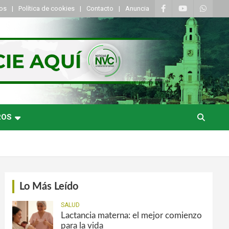
tos
Política de cookies
Contacto
Anuncia
ROS
Lo Más Leído
SALUD
Lactancia materna: el mejor comienzo
para la vida