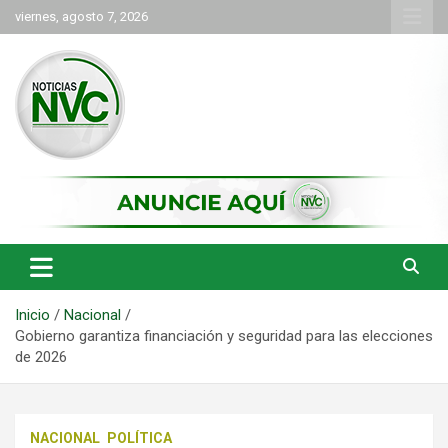
Saltar
viernes, agosto 7, 2026
al
contenido
las noticias de Cartago y el norte del valle como deben ser
NVC Noticias
Inicio
Nacional
Gobierno garantiza financiación y seguridad para las elecciones
de 2026
NACIONAL
POLÍTICA