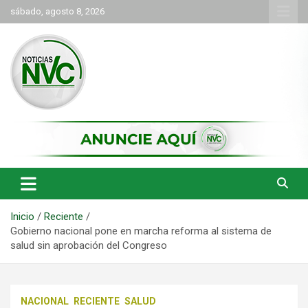
Saltar
sábado, agosto 8, 2026
al
contenido
las noticias de Cartago y el norte del valle como deben ser
NVC Noticias
Inicio
Reciente
Gobierno nacional pone en marcha reforma al sistema de
salud sin aprobación del Congreso
NACIONAL
RECIENTE
SALUD