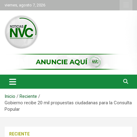
Saltar
viernes, agosto 7, 2026
al
contenido
las noticias de Cartago y el norte del valle como deben ser
NVC Noticias
Inicio
Reciente
Gobierno recibe 20 mil propuestas ciudadanas para la Consulta
Popular
RECIENTE