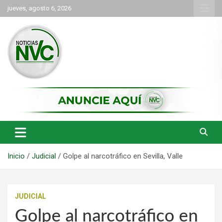
Saltar
jueves, agosto 6, 2026
al
contenido
las noticias de Cartago y el norte del valle como deben ser
NVC Noticias
Inicio
Judicial
Golpe al narcotráfico en Sevilla, Valle
JUDICIAL
Golpe al narcotráfico en