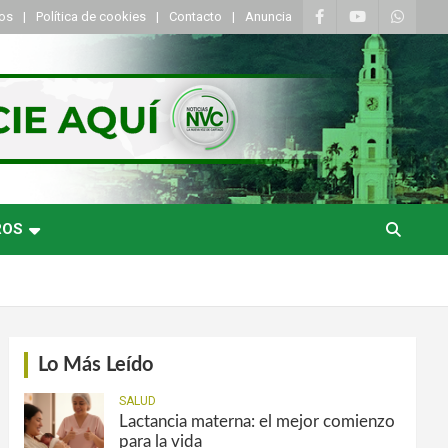
tos
Política de cookies
Contacto
Anuncia
ROS
Lo Más Leído
SALUD
Lactancia materna: el mejor comienzo
para la vida