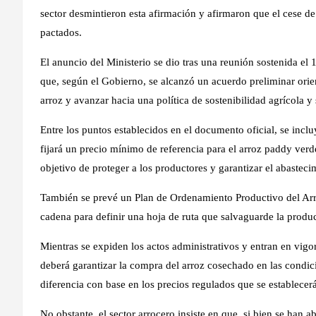
sector desmintieron esta afirmación y afirmaron que el cese d
pactados.
El anuncio del Ministerio se dio tras una reunión sostenida el 
que, según el Gobierno, se alcanzó un acuerdo preliminar orient
arroz y avanzar hacia una política de sostenibilidad agrícola y
Entre los puntos establecidos en el documento oficial, se inc
fijará un precio mínimo de referencia para el arroz paddy verd
objetivo de proteger a los productores y garantizar el abastec
También se prevé un Plan de Ordenamiento Productivo del Arroz
cadena para definir una hoja de ruta que salvaguarde la produc
Mientras se expiden los actos administrativos y entran en vigor
deberá garantizar la compra del arroz cosechado en las condic
diferencia con base en los precios regulados que se establecer
No obstante, el sector arrocero insiste en que, si bien se han 