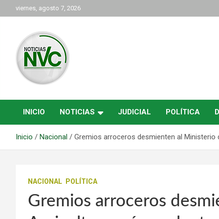
Saltar
viernes, agosto 7, 2026
al
contenido
las noticias de Cartago y el norte del valle como deben ser
NVC Noticias
INICIO
NOTICIAS
JUDICIAL
POLÍTICA
Inicio
Nacional
Gremios arroceros desmienten al Ministerio d
NACIONAL
POLÍTICA
Gremios arroceros desmie