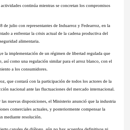
e actividades continúa mientras se concretan los compromisos
18 de julio con representantes de Induarroz y Fedearroz, en la
ado a enfrentar la crisis actual de la cadena productiva del
 seguridad alimentaria.
luye la implementación de un régimen de libertad regulada que
e, así como una regulación similar para el arroz blanco, con el
imiento a los consumidores.
, que contará con la participación de todos los actores de la
ción nacional ante las fluctuaciones del mercado internacional.
 las nuevas disposiciones, el Ministerio anunció que la industria
iones comerciales actuales, y posteriormente compensar la
án mediante resolución.
abierto canales de diálogo, aún no hay acuerdos definitivos ni