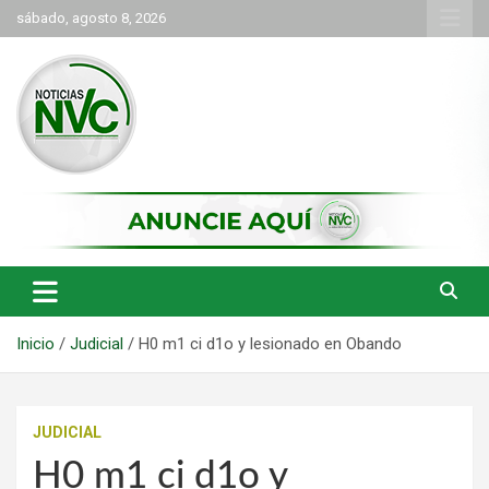
Saltar
sábado, agosto 8, 2026
al
contenido
las noticias de Cartago y el norte del valle como deben ser
NVC Noticias
Inicio
Judicial
H0 m1 ci d1o y lesionado en Obando
JUDICIAL
H0 m1 ci d1o y