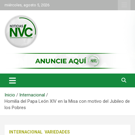
Saltar
miércoles, agosto 5, 2026
al
contenido
las noticias de Cartago y el norte del valle como deben ser
NVC Noticias
Inicio
Internacional
Homilía del Papa León XIV en la Misa con motivo del Jubileo de
los Pobres
INTERNACIONAL
VARIEDADES