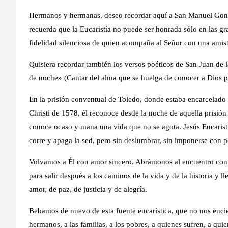
Hermanos y hermanas, deseo recordar aquí a San Manuel Gonz
recuerda que la Eucaristía no puede ser honrada sólo en las g
fidelidad silenciosa de quien acompaña al Señor con una amist
Quisiera recordar también los versos poéticos de San Juan de 
de noche» (Cantar del alma que se huelga de conocer a Dios po
En la prisión conventual de Toledo, donde estaba encarcelado
Christi de 1578, él reconoce desde la noche de aquella prisión
conoce ocaso y mana una vida que no se agota. Jesús Eucaristí
corre y apaga la sed, pero sin deslumbrar, sin imponerse con po
Volvamos a Él con amor sincero. Abrámonos al encuentro con 
para salir después a los caminos de la vida y de la historia y ll
amor, de paz, de justicia y de alegría.
Bebamos de nuevo de esta fuente eucarística, que no nos encie
hermanos, a las familias, a los pobres, a quienes sufren, a qui