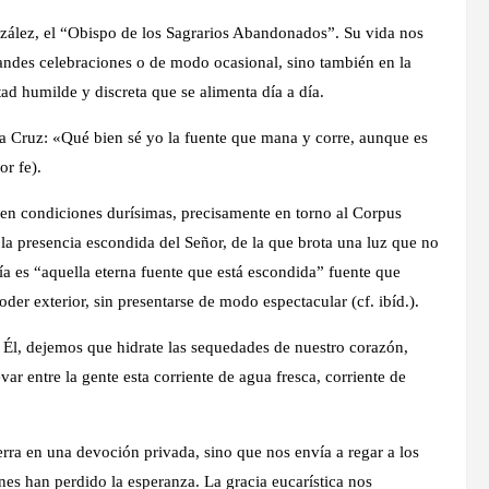
ález, el “Obispo de los Sagrarios Abandonados”. Su vida nos
randes celebraciones o de modo ocasional, sino también en la
ad humilde y discreta que se alimenta día a día.
la Cruz: «Qué bien sé yo la fuente que mana y corre, aunque es
r fe).
 en condiciones durísimas, precisamente en torno al Corpus
 la presencia escondida del Señor, de la que brota una luz que no
a es “aquella eterna fuente que está escondida” fuente que
der exterior, sin presentarse de modo espectacular (cf. ibíd.).
Él, dejemos que hidrate las sequedades de nuestro corazón,
evar entre la gente esta corriente de agua fresca, corriente de
rra en una devoción privada, sino que nos envía a regar a los
enes han perdido la esperanza. La gracia eucarística nos