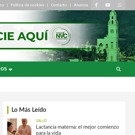
tos
Política de cookies
Contacto
Anuncia
ROS
Lo Más Leído
SALUD
Lactancia materna: el mejor comienzo
para la vida