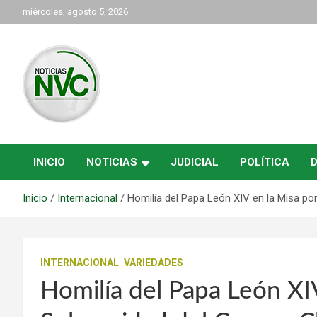
Saltar
miércoles, agosto 5, 2026
al
contenido
las noticias de Cartago y el norte del valle como deben ser
NVC Noticias
INICIO
NOTICIAS
JUDICIAL
POLÍTICA
Inicio
Internacional
Homilía del Papa León XIV en la Misa po
INTERNACIONAL
VARIEDADES
Homilía del Papa León XIV