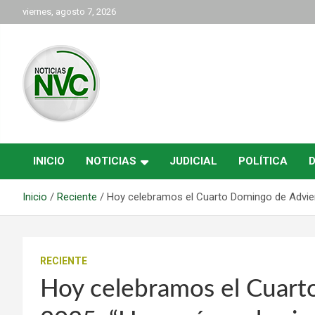
Saltar
viernes, agosto 7, 2026
al
contenido
las noticias de Cartago y el norte del valle como deben ser
NVC Noticias
INICIO
NOTICIAS
JUDICIAL
POLÍTICA
Inicio
Reciente
Hoy celebramos el Cuarto Domingo de Adviento
RECIENTE
Hoy celebramos el Cuart