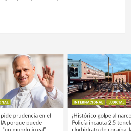
ONAL
INTERNACIONAL
JUDICIAL
 pide prudencia en el
¡Histórico golpe al narco
a IA porque puede
Policía incauta 2,5 tone
r “un mundo irreal”
clorhidrato de cocaína, 