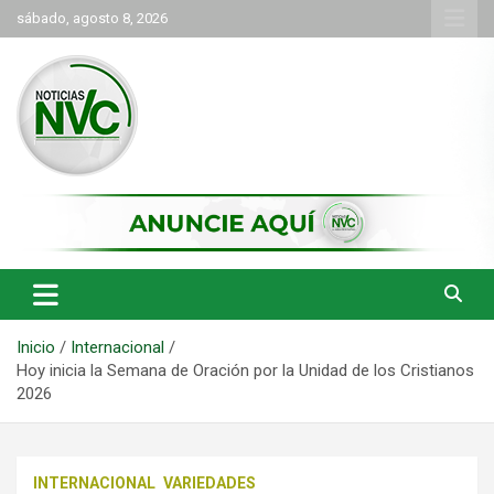
Saltar
sábado, agosto 8, 2026
al
contenido
las noticias de Cartago y el norte del valle como deben ser
NVC Noticias
Inicio
Internacional
Hoy inicia la Semana de Oración por la Unidad de los Cristianos
2026
INTERNACIONAL
VARIEDADES