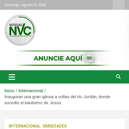
Saltar
domingo, agosto 9, 2026
al
contenido
las noticias de Cartago y el norte del valle como deben ser
NVC Noticias
Inicio
Internacional
Inauguran una gran iglesia a orillas del río Jordán, donde
sucedió el bautismo de Jesús
INTERNACIONAL
VARIEDADES