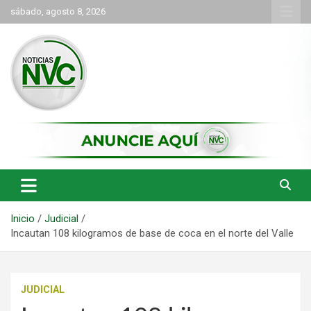
Saltar
sábado, agosto 8, 2026
al
contenido
las noticias de Cartago y el norte del valle como deben ser
NVC Noticias
Inicio
Judicial
Incautan 108 kilogramos de base de coca en el norte del Valle
JUDICIAL