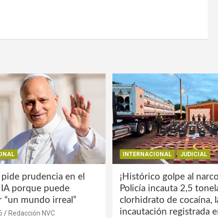
ONAL
INTERNACIONAL
JUDICIAL
 pide prudencia en el
¡Histórico golpe al narco
a IA porque puede
Policía incauta 2,5 tone
r “un mundo irreal”
clorhidrato de cocaína, 
incautación registrada en
6
Redacción NVC