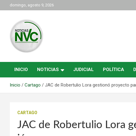
Saltar
domingo, agosto 9, 2026
al
contenido
las noticias de Cartago y el norte del valle como deben ser
NVC Noticias
INICIO
NOTICIAS
JUDICIAL
POLÍTICA
Inicio
Cartago
JAC de Robertulio Lora gestionó proyecto pa
CARTAGO
JAC de Robertulio Lora g