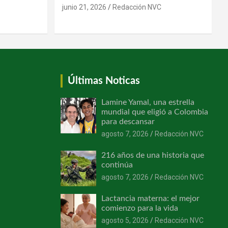
junio 21, 2026
Redacción NVC
Últimas Noticas
Lamine Yamal, una estrella
mundial que eligió a Colombia
para descansar
agosto 7, 2026
Redacción NVC
216 años de una historia que
continúa
agosto 7, 2026
Redacción NVC
Lactancia materna: el mejor
comienzo para la vida
agosto 5, 2026
Redacción NVC