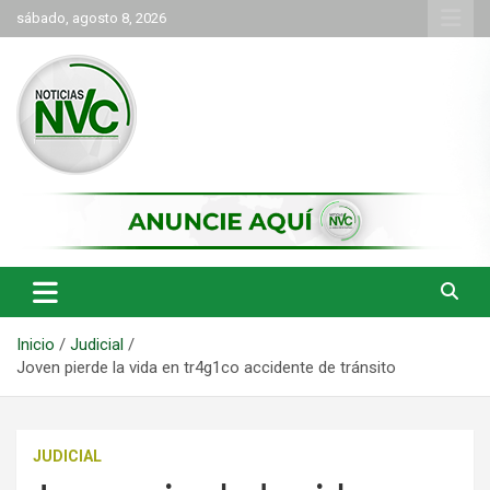
Saltar
sábado, agosto 8, 2026
al
contenido
las noticias de Cartago y el norte del valle como deben ser
NVC Noticias
Inicio
Judicial
Joven pierde la vida en tr4g1co accidente de tránsito
JUDICIAL