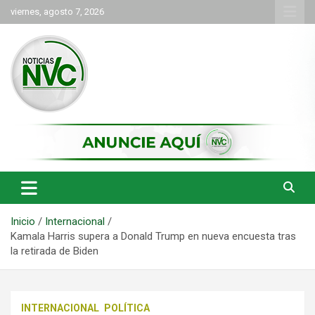
Saltar
viernes, agosto 7, 2026
al
contenido
las noticias de Cartago y el norte del valle como deben ser
NVC Noticias
Inicio
Internacional
Kamala Harris supera a Donald Trump en nueva encuesta tras
la retirada de Biden
INTERNACIONAL
POLÍTICA