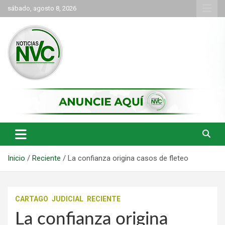
Saltar
sábado, agosto 8, 2026
al
contenido
las noticias de Cartago y el norte del valle como deben ser
NVC Noticias
Inicio
Reciente
La confianza origina casos de fleteo
CARTAGO
JUDICIAL
RECIENTE
La confianza origina