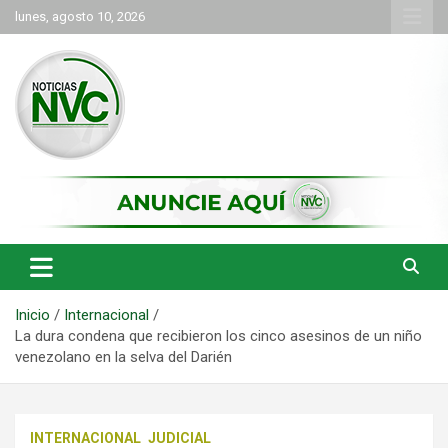
Saltar
lunes, agosto 10, 2026
al
contenido
las noticias de Cartago y el norte del valle como deben ser
NVC Noticias
Inicio
Internacional
La dura condena que recibieron los cinco asesinos de un niño
venezolano en la selva del Darién
INTERNACIONAL
JUDICIAL