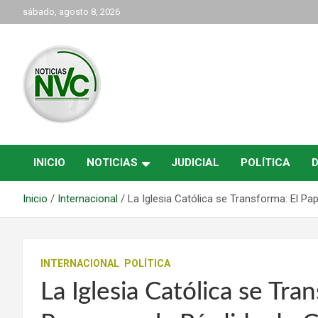
Saltar
sábado, agosto 8, 2026
al
contenido
las noticias de Cartago y el norte del valle como deben ser
NVC Noticias
INICIO
NOTICIAS
JUDICIAL
POLÍTICA
Inicio
Internacional
La Iglesia Católica se Transforma: El P
INTERNACIONAL
POLÍTICA
La Iglesia Católica se Tra