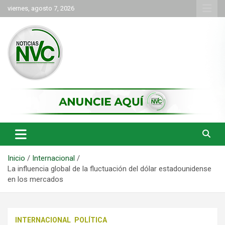
Saltar
viernes, agosto 7, 2026
al
contenido
las noticias de Cartago y el norte del valle como deben ser
NVC Noticias
Inicio
Internacional
La influencia global de la fluctuación del dólar estadounidense
en los mercados
INTERNACIONAL
POLÍTICA