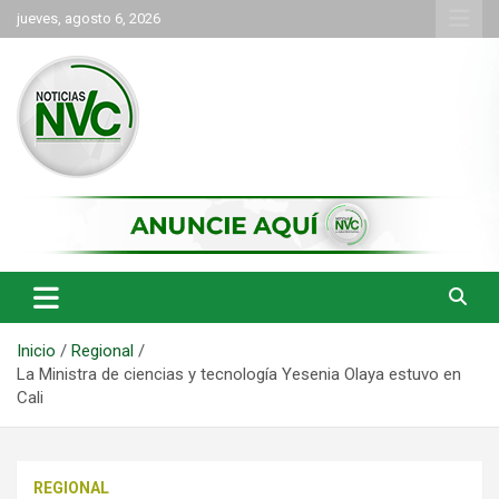
Saltar
jueves, agosto 6, 2026
al
contenido
las noticias de Cartago y el norte del valle como deben ser
NVC Noticias
Inicio
Regional
La Ministra de ciencias y tecnología Yesenia Olaya estuvo en
Cali
REGIONAL