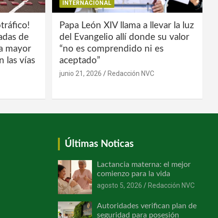
INTERNACIONAL
tráfico!
Papa León XIV llama a llevar la luz
ladas de
del Evangelio allí donde su valor
la mayor
“no es comprendido ni es
 las vías
aceptado”
junio 21, 2026
Redacción NVC
Últimas Noticas
Lactancia materna: el mejor
comienzo para la vida
agosto 5, 2026
Redacción NVC
Autoridades verifican plan de
seguridad para posesión