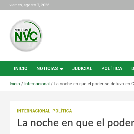
Saltar
viernes, agosto 7, 2026
al
contenido
las noticias de Cartago y el norte del valle como deben ser
NVC Noticias
INICIO
NOTICIAS
JUDICIAL
POLÍTICA
Inicio
Internacional
La noche en que el poder se detuvo en 
INTERNACIONAL
POLÍTICA
La noche en que el poder