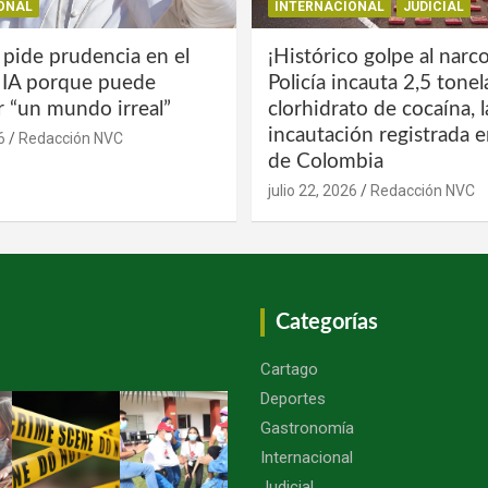
ONAL
INTERNACIONAL
JUDICIAL
 pide prudencia en el
¡Histórico golpe al narco
a IA porque puede
Policía incauta 2,5 tone
r “un mundo irreal”
clorhidrato de cocaína, 
incautación registrada en
6
Redacción NVC
de Colombia
julio 22, 2026
Redacción NVC
Categorías
Cartago
Deportes
Gastronomía
Internacional
Judicial