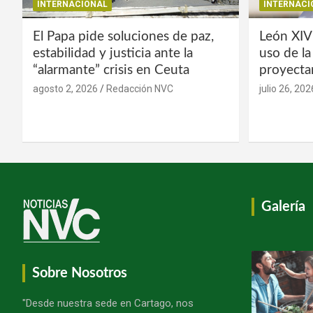
INTERNACIONAL
INTERNACI
El Papa pide soluciones de paz,
León XIV
estabilidad y justicia ante la
uso de l
“alarmante” crisis en Ceuta
proyecta
agosto 2, 2026
Redacción NVC
julio 26, 202
Galería
Sobre Nosotros
"Desde nuestra sede en Cartago, nos