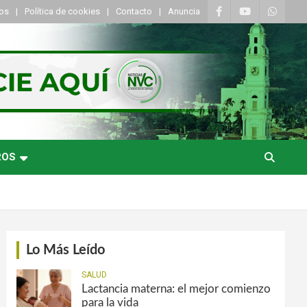
tos
Política de cookies
Contacto
Anuncia
ROS
Lo Más Leído
SALUD
Lactancia materna: el mejor comienzo
para la vida