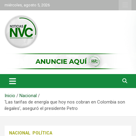
Saltar
miércoles, agosto 5, 2026
al
contenido
las noticias de Cartago y el norte del valle como deben ser
NVC Noticias
Inicio
Nacional
‘Las tarifas de energía que hoy nos cobran en Colombia son
ilegales’, aseguró el presidente Petro
NACIONAL
POLÍTICA