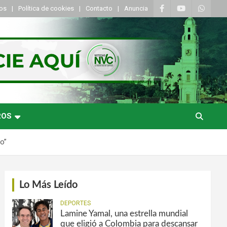
tos
Política de cookies
Contacto
Anuncia
ROS
do”
Lo Más Leído
DEPORTES
Lamine Yamal, una estrella mundial
que eligió a Colombia para descansar