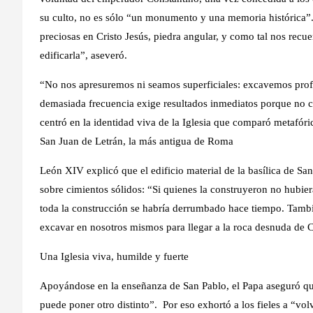
su culto, no es sólo “un monumento y una memoria histórica”. 
preciosas en Cristo Jesús, piedra angular, y como tal nos recu
edificarla”, aseveró.
“No nos apresuremos ni seamos superficiales: excavemos profu
demasiada frecuencia exige resultados inmediatos porque no co
centró en la identidad viva de la Iglesia que comparó metafóri
San Juan de Letrán, la más antigua de Roma
León XIV explicó que el edificio material de la basílica de S
sobre cimientos sólidos: “Si quienes la construyeron no hubie
toda la construcción se habría derrumbado hace tiempo. Tambi
excavar en nosotros mismos para llegar a la roca desnuda de Cr
Una Iglesia viva, humilde y fuerte
Apoyándose en la enseñanza de San Pablo, el Papa aseguró que
puede poner otro distinto”. Por eso exhortó a los fieles a “vol