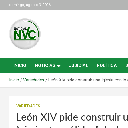
Saltar
domingo, agosto 9, 2026
al
contenido
las noticias de Cartago y el norte del valle como deben ser
NVC Noticias
INICIO
NOTICIAS
JUDICIAL
POLÍTICA
Inicio
Variedades
León XIV pide construir una Iglesia con los
VARIEDADES
León XIV pide construir u