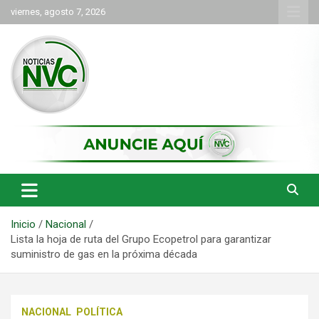
Saltar
viernes, agosto 7, 2026
al
contenido
las noticias de Cartago y el norte del valle como deben ser
NVC Noticias
Inicio
Nacional
Lista la hoja de ruta del Grupo Ecopetrol para garantizar
suministro de gas en la próxima década
NACIONAL
POLÍTICA