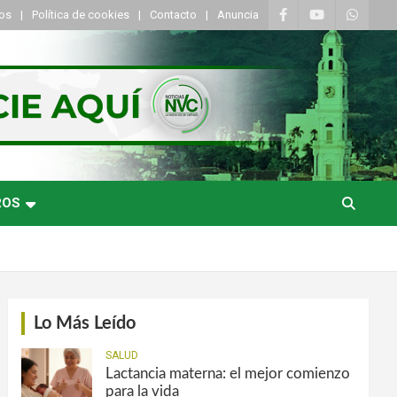
tos
Política de cookies
Contacto
Anuncia
ROS
Lo Más Leído
SALUD
Lactancia materna: el mejor comienzo
para la vida