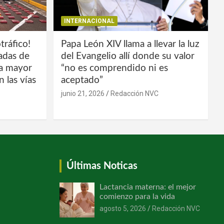
INTERNACIONAL
tráfico!
Papa León XIV llama a llevar la luz
ladas de
del Evangelio allí donde su valor
la mayor
“no es comprendido ni es
 las vías
aceptado”
junio 21, 2026
Redacción NVC
Últimas Noticas
Lactancia materna: el mejor
comienzo para la vida
agosto 5, 2026
Redacción NVC