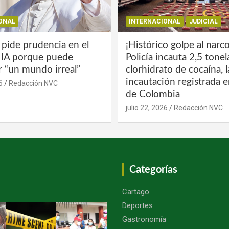
ONAL
INTERNACIONAL
JUDICIAL
 pide prudencia en el
¡Histórico golpe al narco
a IA porque puede
Policía incauta 2,5 tone
r “un mundo irreal”
clorhidrato de cocaína, 
incautación registrada en
6
Redacción NVC
de Colombia
julio 22, 2026
Redacción NVC
Categorías
Cartago
Deportes
Gastronomía