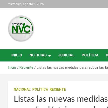
Saltar
miércoles, agosto 5, 2026
al
contenido
las noticias de Cartago y el norte del valle como deben ser
NVC Noticias
INICIO
NOTICIAS
JUDICIAL
POLÍTICA
Inicio
Reciente
Listas las nuevas medidas para reducir las tar
NACIONAL
POLÍTICA
RECIENTE
Listas las nuevas medidas 