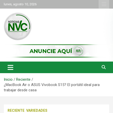
Saltar
lunes, agosto 10, 2026
al
contenido
las noticias de Cartago y el norte del valle como deben ser
NVC Noticias
Inicio
Reciente
¿MacBook Air o ASUS Vivobook S15? El portátil ideal para
trabajar desde casa
RECIENTE
VARIEDADES