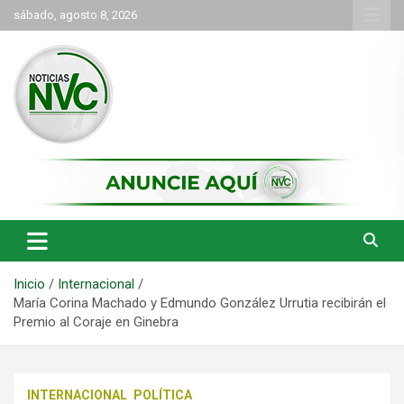
Saltar
sábado, agosto 8, 2026
al
contenido
las noticias de Cartago y el norte del valle como deben ser
NVC Noticias
Inicio
Internacional
María Corina Machado y Edmundo González Urrutia recibirán el
Premio al Coraje en Ginebra
INTERNACIONAL
POLÍTICA