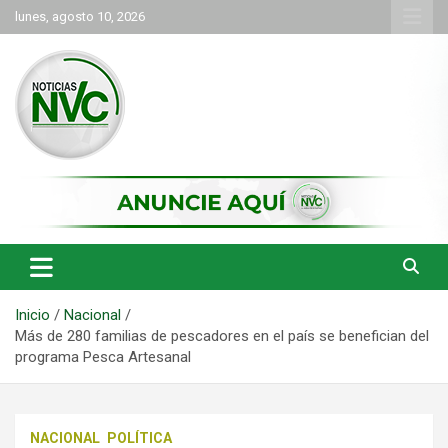
Saltar
lunes, agosto 10, 2026
al
contenido
las noticias de Cartago y el norte del valle como deben ser
NVC Noticias
Inicio
Nacional
Más de 280 familias de pescadores en el país se benefician del
programa Pesca Artesanal
NACIONAL
POLÍTICA