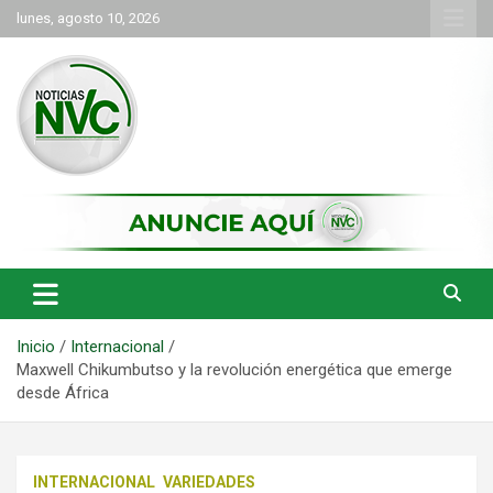
Saltar
lunes, agosto 10, 2026
al
contenido
las noticias de Cartago y el norte del valle como deben ser
NVC Noticias
Inicio
Internacional
Maxwell Chikumbutso y la revolución energética que emerge
desde África
INTERNACIONAL
VARIEDADES