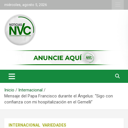
Saltar
miércoles, agosto 5, 2026
al
contenido
las noticias de Cartago y el norte del valle como deben ser
NVC Noticias
Inicio
Internacional
Mensaje del Papa Francisco durante el Ángelus: “Sigo con
confianza con mi hospitalización en el Gemelli”
INTERNACIONAL
VARIEDADES