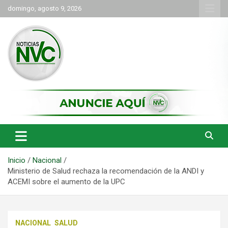
Saltar
domingo, agosto 9, 2026
al
contenido
las noticias de Cartago y el norte del valle como deben ser
NVC Noticias
Inicio
Nacional
Ministerio de Salud rechaza la recomendación de la ANDI y
ACEMI sobre el aumento de la UPC
NACIONAL
SALUD