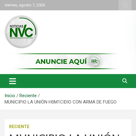
Saltar
viernes, agosto 7, 2026
al
contenido
las noticias de Cartago y el norte del valle como deben ser
NVC Noticias
Inicio
Reciente
MUNICIPIO LA UNIÓN H0M1CIDIO CON ARMA DE FUEGO
RECIENTE