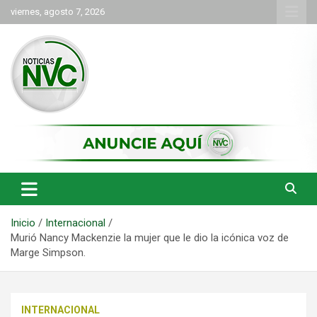
Saltar
viernes, agosto 7, 2026
al
contenido
las noticias de Cartago y el norte del valle como deben ser
NVC Noticias
Inicio
Internacional
Murió Nancy Mackenzie la mujer que le dio la icónica voz de
Marge Simpson.
INTERNACIONAL