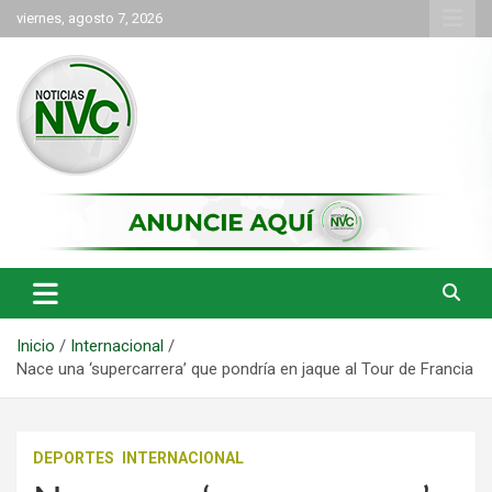
Saltar
viernes, agosto 7, 2026
al
contenido
las noticias de Cartago y el norte del valle como deben ser
NVC Noticias
Inicio
Internacional
Nace una ‘supercarrera’ que pondría en jaque al Tour de Francia
DEPORTES
INTERNACIONAL